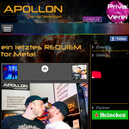
Priva
oder
Verei
party
Events
ein letztes REQUIEM
for Metal
Videos
Partner