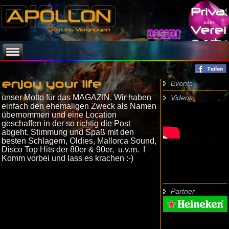
Priva
oder
Verei
party
Events
enjoy your life
unser Motto für das MAGAZIN. Wir haben
Videos
einfach den ehemaligen Zweck als Namen
übernommen und eine Location
geschaffen in der so richtig die Post
abgeht. Stimmung und Spaß mit den
besten Schlagern, Oldies, Mallorca Sound,
Disco Top Hits der 80er & 90er, u.v.m. !
Komm vorbei und lass es krachen :-)
Partner