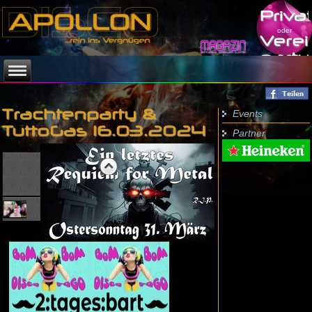
Priva
oder
Verei
party
Events
Trachtenparty &
TuttoGas 16.03.2024
Partner