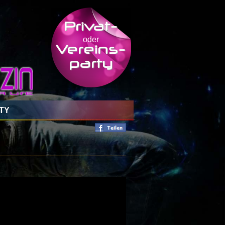
Privat-
oder
Vereins-
party
TY