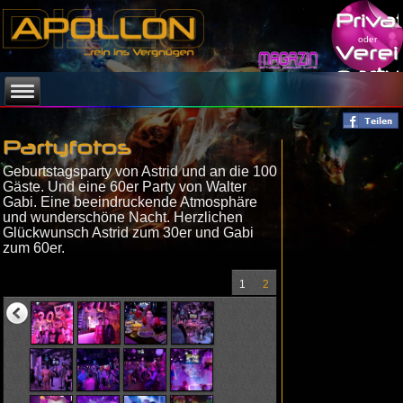
Priva
oder
Verei
party
Partyfotos
Geburtstagsparty von Astrid und an die 100
Gäste. Und eine 60er Party von Walter
Gabi. Eine beeindruckende Atmosphäre
und wunderschöne Nacht. Herzlichen
Glückwunsch Astrid zum 30er und Gabi
zum 60er.
1
2