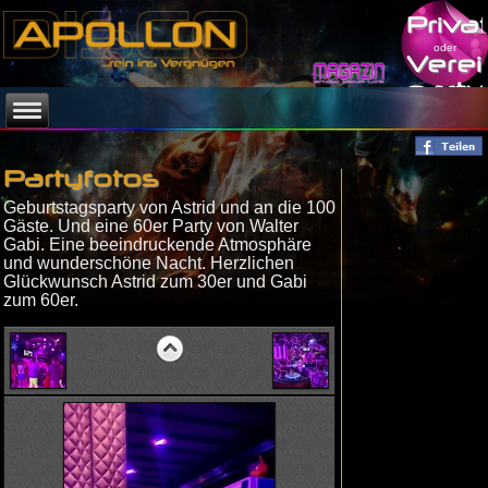
Priva
oder
Verei
party
Partyfotos
Geburtstagsparty von Astrid und an die 100
Gäste. Und eine 60er Party von Walter
Gabi. Eine beeindruckende Atmosphäre
und wunderschöne Nacht. Herzlichen
Glückwunsch Astrid zum 30er und Gabi
zum 60er.