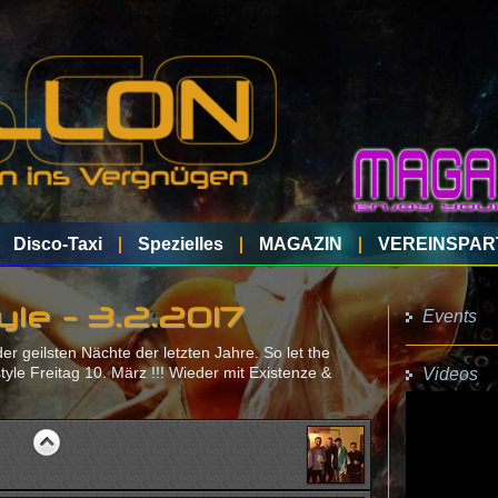
Disco-Taxi
Spezielles
MAGAZIN
VEREINSPAR
Events
yle - 3.2.2017
der geilsten Nächte der letzten Jahre. So let the
yle Freitag 10. März !!! Wieder mit
Existenze &
Videos