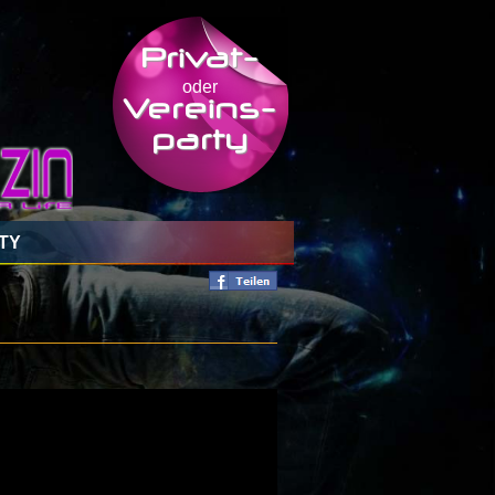
Privat-
oder
Vereins-
party
TY